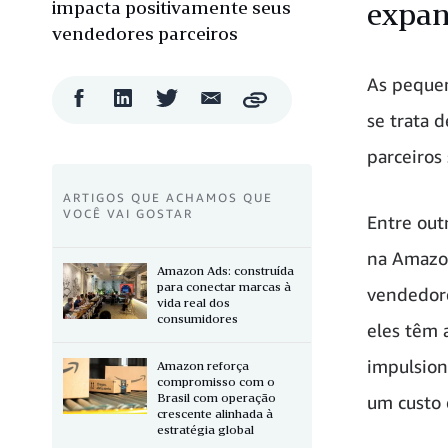
impacta positivamente seus
expan
vendedores parceiros
As peque
Compartilhar
Compartilhar
Compartilhar
Compartilhar
Copy
no
no
no
por
se trata 
Facebook
LinkedIn
Twitter
e-
mail
parceiro
ARTIGOS QUE ACHAMOS QUE
VOCÊ VAI GOSTAR
Entre out
na Amazon
Amazon Ads: construída
para conectar marcas à
vendedore
vida real dos
consumidores
eles têm 
impulsion
Amazon reforça
compromisso com o
Brasil com operação
um custo 
crescente alinhada à
estratégia global