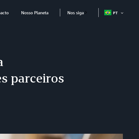
acto
Nosso Planeta
Nos siga
PT
ABRIR
ITEM
a
s parceiros