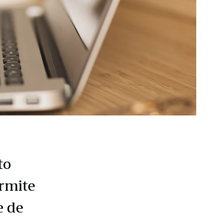
to
rmite
e de