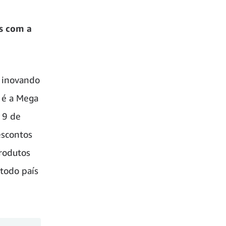
as com a
 inovando
 é a Mega
 9 de
scontos
rodutos
todo país