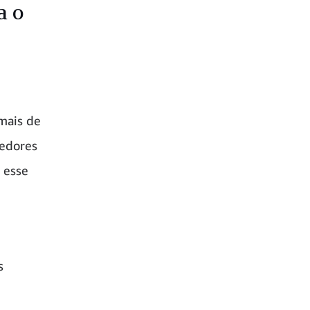
a o
mais de
edores
 esse
s