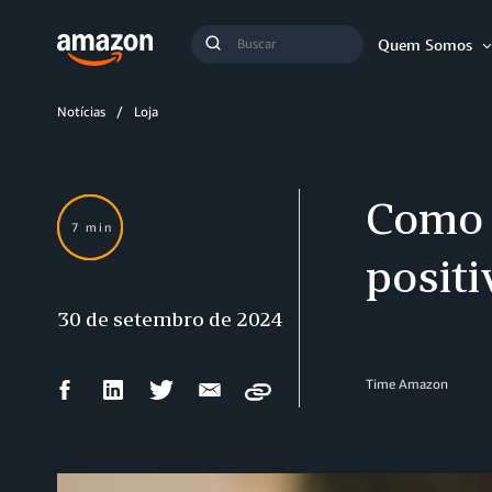
Busca
Quem Somos
Buscar
Notícias
Loja
Como 
7 min
posit
30 de setembro de 2024
Compartilhar
Compartilhar
Compartilhar
Compartilhar
Time Amazon
Copy
no
no
no
por
Facebook
LinkedIn
Twitter
e-
mail