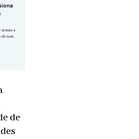
siona
é
r acesso a
o de suas
a
a
de de
ades