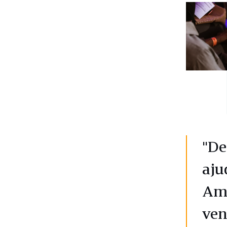
"De
aju
Ama
ven