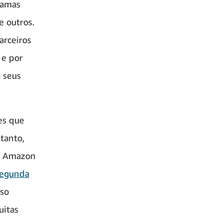
ramas
e outros.
arceiros
 e por
 seus
es que
tanto,
a Amazon
segunda
sso
uitas