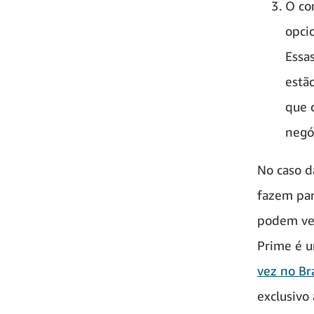
O co
opci
Essa
estã
que 
negó
No caso 
fazem par
podem ve
Prime é 
vez no Bra
exclusivo