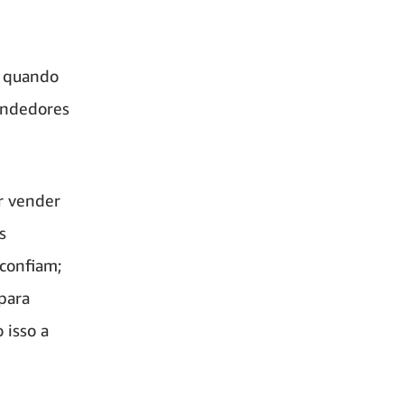
a quando
vendedores
r vender
s
confiam;
para
 isso a