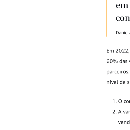
em 
con
Daniel
Em 2022, 
60% das 
parceiros
nível de 
O co
A va
vend