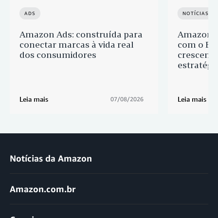
ADS
NOTÍCIAS D
Amazon Ads: construída para
Amazon r
conectar marcas à vida real
com o Br
dos consumidores
crescente
estratégi
Leia mais
Leia mais
07/08/2026
Notícias da Amazon
Amazon.com.br