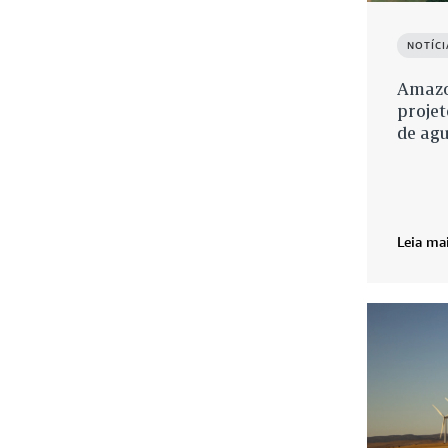
NOTÍC
Amazo
proje
de ag
Leia ma