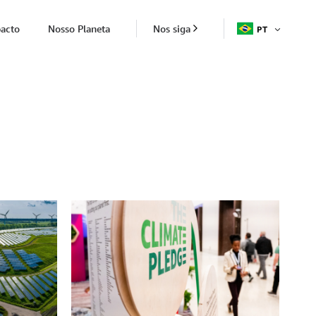
acto
Nosso Planeta
Nos siga
PT
ABRIR
ITEM