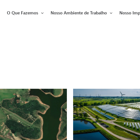
O Que Fazemos
Nosso Ambiente de Trabalho
Nosso Imp
Abrir
Abrir
Abrir
item
item
item