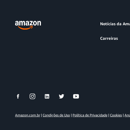
Notícias da Am
Carreiras
Amazon.com.br
|
Condições de Uso
|
Política de Privacidade
|
Cookies
|
Anú