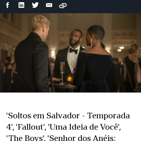
Compartilhar
Compartilhar
Compartilhar
Compartilhar
Copy
no
no
no
por
Facebook
LinkedIn
Twitter
e-
mail
'Soltos em Salvador - Temporada
4', 'Fallout', 'Uma Ideia de Você',
'The Boys', 'Senhor dos Anéis: