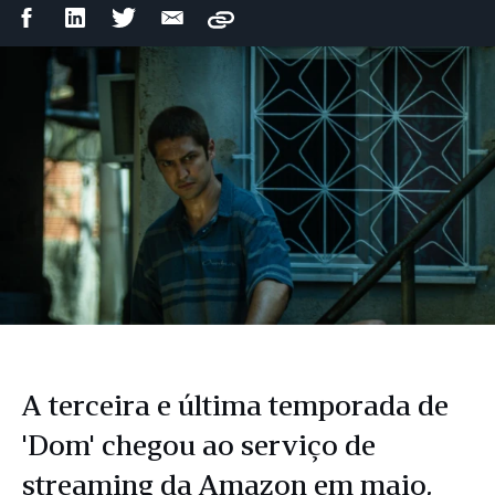
Compartilhar
Compartilhar
Compartilhar
Compartilhar
Copy
no
no
no
por
Facebook
LinkedIn
Twitter
e-
mail
A terceira e última temporada de
'Dom' chegou ao serviço de
streaming da Amazon em maio,