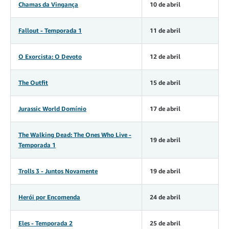
Chamas da Vingança
10 de abril
Fallout - Temporada 1
11 de abril
O Exorcista: O Devoto
12 de abril
The Outfi
t
15 de abril
Jurassic World Domínio
17 de abril
The Walking Dead: The Ones Who Live -
19 de abril
Temporada
1
Trolls 3 - Juntos Novamente
19 de abril
Herói por Encomend
a
24 de abril
Eles - Temporada 2
25 de abril