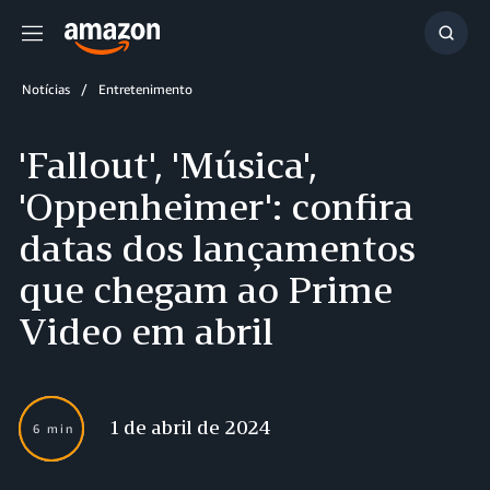
Menu
Mostr
resul
Notícias
Entretenimento
'Fallout', 'Música',
'Oppenheimer': confira
datas dos lançamentos
que chegam ao Prime
Video em abril
1 de abril de 2024
6 min