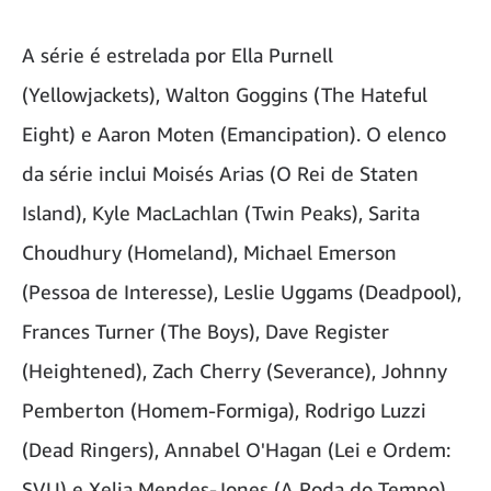
A série é estrelada por Ella Purnell
(Yellowjackets), Walton Goggins (The Hateful
Eight) e Aaron Moten (Emancipation). O elenco
da série inclui Moisés Arias (O Rei de Staten
Island), Kyle MacLachlan (Twin Peaks), Sarita
Choudhury (Homeland), Michael Emerson
(Pessoa de Interesse), Leslie Uggams (Deadpool),
Frances Turner (The Boys), Dave Register
(Heightened), Zach Cherry (Severance), Johnny
Pemberton (Homem-Formiga), Rodrigo Luzzi
(Dead Ringers), Annabel O'Hagan (Lei e Ordem:
SVU) e Xelia Mendes-Jones (A Roda do Tempo).