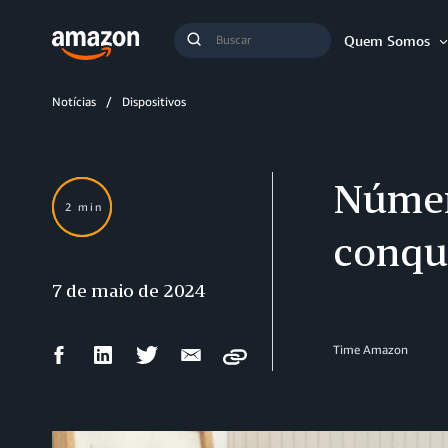
Busca
Quem Somos
Buscar
Notícias
Dispositivos
Númer
2 min
conqui
7 de maio de 2024
Compartilhar
Compartilhar
Compartilhar
Compartilhar
Time Amazon
Copy
no
no
no
por
Facebook
LinkedIn
Twitter
e-
mail