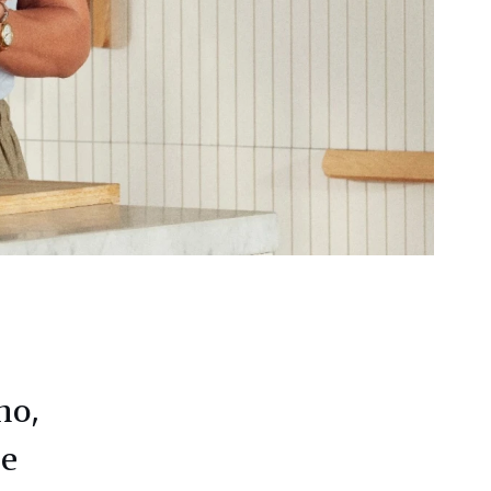
no,
de