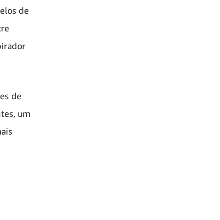
elos de
tre
pirador
ões de
ntes, um
ais