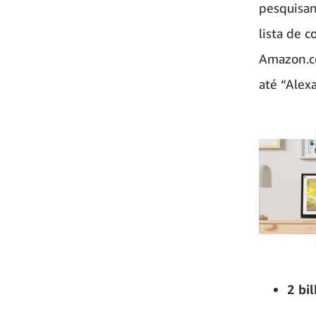
pesquisan
lista de 
Amazon.co
até “Alex
2 bi