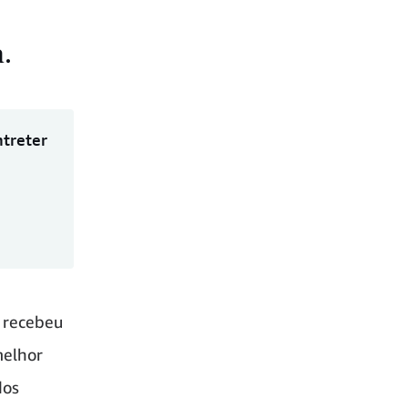
.
treter
, recebeu
melhor
dos