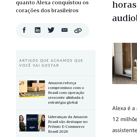
quanto Alexa conquistou os
horas
corações dos brasileiros
audio
Compartilhar
Compartilhar
Compartilhar
Compartilhar
Copy
no
no
no
por
Facebook
LinkedIn
Twitter
e-
mail
ARTIGOS QUE ACHAMOS QUE
VOCÊ VAI GOSTAR
Amazon reforça
compromisso com o
Brasil com operação
crescente alinhada à
estratégia global
Alexa é a
Lideranças da Amazon
12 milhõe
Brasil são destaque no
Prêmio E-Commerce
assistente
Brasil 2026