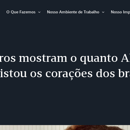
O Que Fazemos
Nosso Ambiente de Trabalho
Nosso Imp
Abrir
Abrir
Abrir
item
item
item
os mostram o quanto A
stou os corações dos br