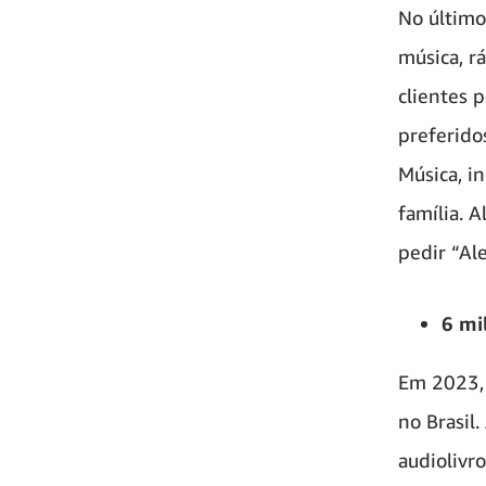
No último
música, r
clientes 
preferido
Música, i
família. 
pedir “Ale
6 mi
Em 2023, 
no Brasil
audiolivr