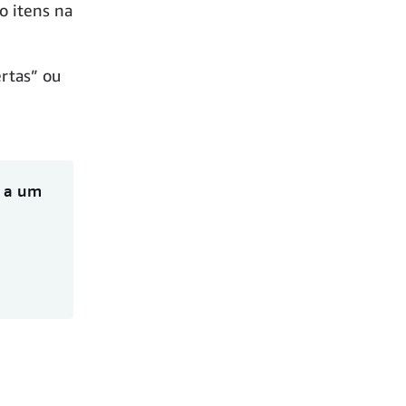
o itens na
ertas” ou
 a um