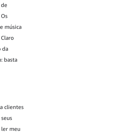
 de
 Os
de música
 Claro
o da
: basta
a clientes
 seus
 ler meu