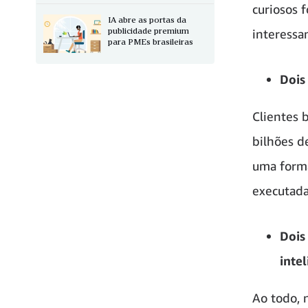
curiosos 
IA abre as portas da
publicidade premium
interessa
para PMEs brasileiras
Dois
Clientes 
bilhões d
uma forma
executada
Dois
inte
Ao todo, 