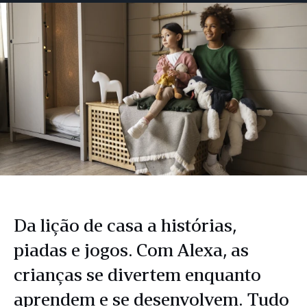
Facebook
LinkedIn
Twitter
e-
mail
Da lição de casa a histórias,
piadas e jogos. Com Alexa, as
crianças se divertem enquanto
aprendem e se desenvolvem. Tudo