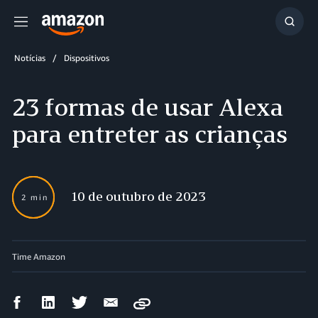
Menu
Mostr
resul
Notícias
Dispositivos
23 formas de usar Alexa
para entreter as crianças
10 de outubro de 2023
2 min
Time Amazon
Compartilhar
Compartilhar
Compartilhar
Compartilhar
Copy
no
no
no
por