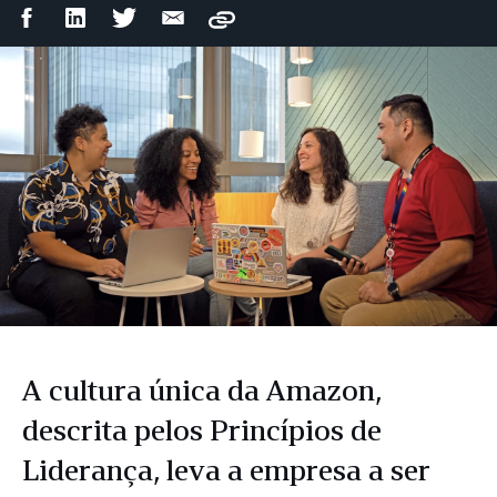
Compartilhar
Compartilhar
Compartilhar
Compartilhar
Copy
no
no
no
por
Facebook
LinkedIn
Twitter
e-
mail
A cultura única da Amazon,
descrita pelos Princípios de
Liderança, leva a empresa a ser