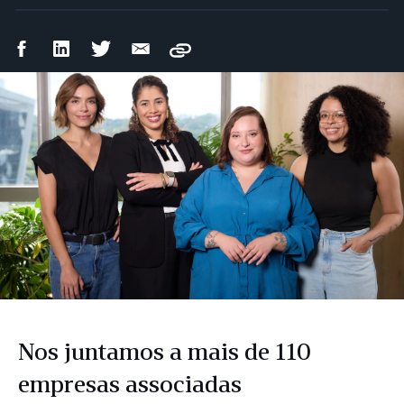
Compartilhar
Compartilhar
Compartilhar
Compartilhar
Copy
no
no
no
por
Facebook
LinkedIn
Twitter
e-
mail
Nos juntamos a mais de 110
empresas associadas