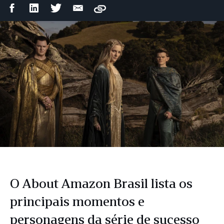
Compartilhar
Compartilhar
Compartilhar
Compartilhar
Copy
no
no
no
por
Facebook
LinkedIn
Twitter
e-
mail
O About Amazon Brasil lista os
principais momentos e
personagens da série de sucesso