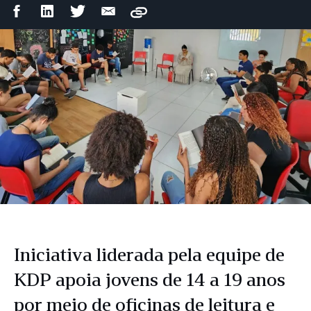
Compartilhar
Compartilhar
Compartilhar
Compartilhar
Copy
no
no
no
por
Facebook
LinkedIn
Twitter
e-
mail
Iniciativa liderada pela equipe de
KDP apoia jovens de 14 a 19 anos
por meio de oficinas de leitura e