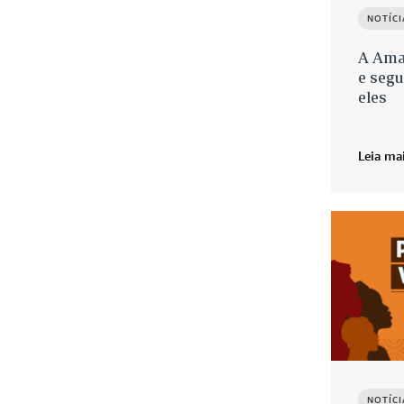
NOTÍC
A Ama
e seg
eles
Leia ma
NOTÍC