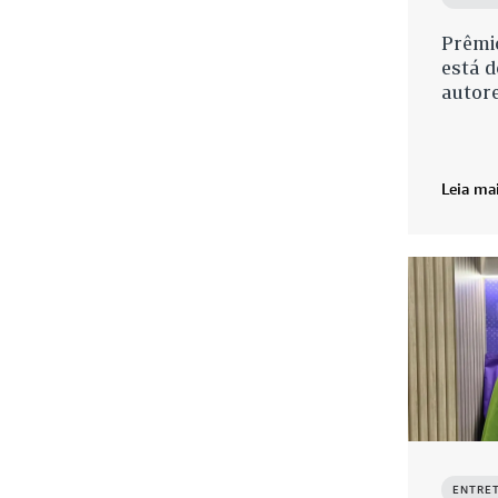
Prêmi
está d
autore
Leia ma
ENTRE