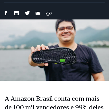
Compartilhar
Compartilhar
Compartilhar
Compartilhar
Copy
no
no
no
por
Facebook
LinkedIn
Twitter
e-
mail
A Amazon Brasil conta com mais
de 100 mil vendedores e 99% deles