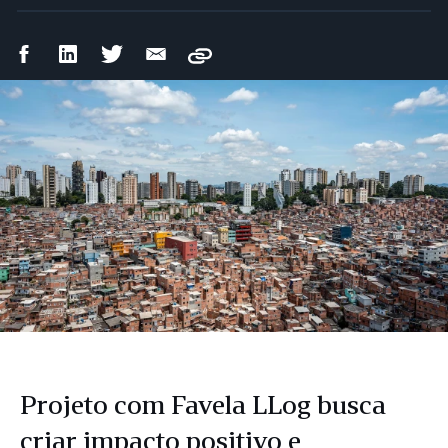
Compartilhar
Compartilhar
Compartilhar
Compartilhar
Copy
no
no
no
por
Facebook
LinkedIn
Twitter
e-
mail
Projeto com Favela LLog busca
criar impacto positivo e