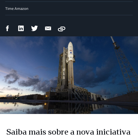
Time Amazon
Compartilhar
Compartilhar
Compartilhar
Compartilhar
Copy
no
no
no
por
Facebook
LinkedIn
Twitter
e-
mail
Saiba mais sobre a nova iniciativa