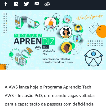
Compartilhar
Compartilhar
Compartilhar
Compartilhar
Copy
no
no
no
por
Facebook
LinkedIn
Twitter
e-
mail
A AWS lança hoje o Programa Aprendiz Tech
AWS - Inclusão PcD, oferecendo vagas voltadas
para a capacitação de pessoas com deficiência