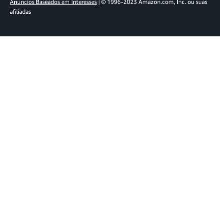
Anúncios Baseados em Interesses
| © 1996-2023 Amazon.com, Inc. ou suas
afiliadas