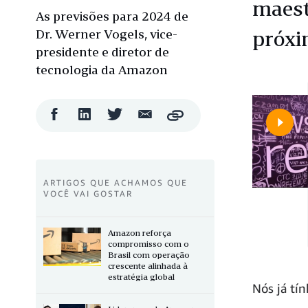
maest
As previsões para 2024 de
Dr. Werner Vogels, vice-
próxi
presidente e diretor de
tecnologia da Amazon
Compartilhar
Compartilhar
Compartilhar
Compartilhar
Copy
no
no
no
por
Facebook
LinkedIn
Twitter
e-
mail
ARTIGOS QUE ACHAMOS QUE
VOCÊ VAI GOSTAR
Amazon reforça
compromisso com o
Brasil com operação
crescente alinhada à
estratégia global
Nós já tí