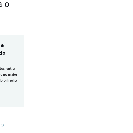
a o
 e
 do
es, entre
os no maior
o primeiro
do