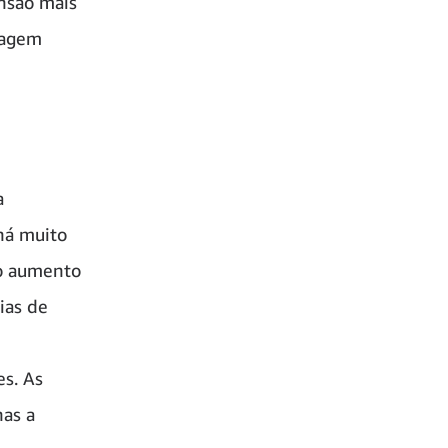
nsão mais
dagem
a
há muito
 o aumento
ias de
es. As
as a