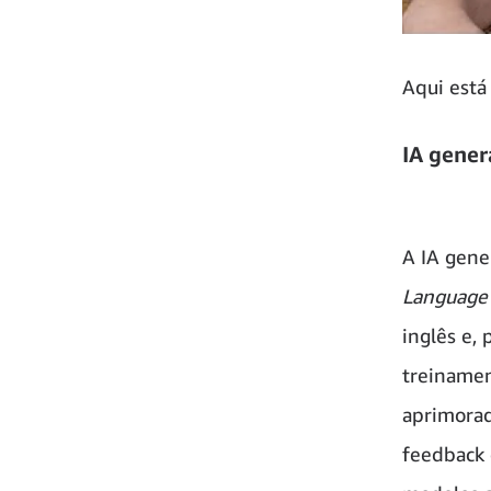
Aqui está
IA gener
A IA gene
Language
inglês e,
treinamen
aprimorad
feedback 