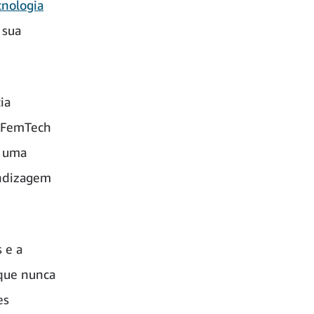
cnologia
 sua
ia
m FemTech
ê uma
endizagem
 e a
 que nunca
es