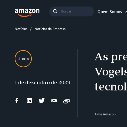
Busca
Quem Somos
Buscar
Notícias
Notícias da Empresa
As pr
2 min
Vogels
1 de dezembro de 2023
tecno
Compartilhar
Compartilhar
Compartilhar
Compartilhar
Copy
no
no
no
por
Facebook
LinkedIn
Twitter
e-
Time Amazon
mail