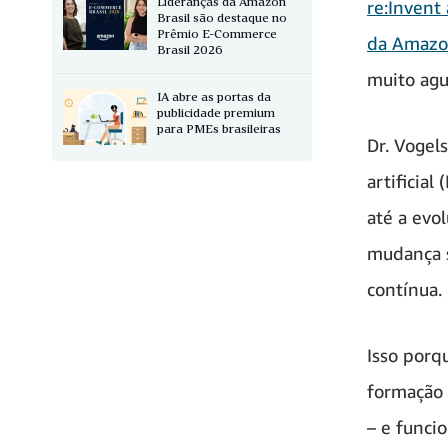
Lideranças da Amazon
re:Invent 
Brasil são destaque no
Prêmio E-Commerce
da Amazon
Brasil 2026
muito agu
IA abre as portas da
publicidade premium
para PMEs brasileiras
Dr. Vogel
artificia
até a evo
mudança s
contínua.
Isso porq
formação 
– e funci