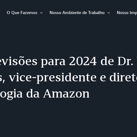
O Que Fazemos
Nosso Ambiente de Trabalho
Nosso Imp
Abrir
Abrir
Abrir
item
item
item
evisões para 2024 de Dr
, vice-presidente e diret
logia da Amazon