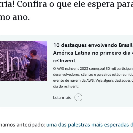
ria! Confira o que ele espera par
mo ano.
10 destaques envolvendo Brasil
América Latina no primeiro dia
re:Invent
O AWS re:Invent 2023 começou! 50 mil participant
desenvolvedores, clientes e parceiros estão reunid
evento de nuvem da AWS. Veja alguns destaques d
dia do re:Invent:
Leia mais
nhamos antecipado:
uma das palestras mais esperadas 