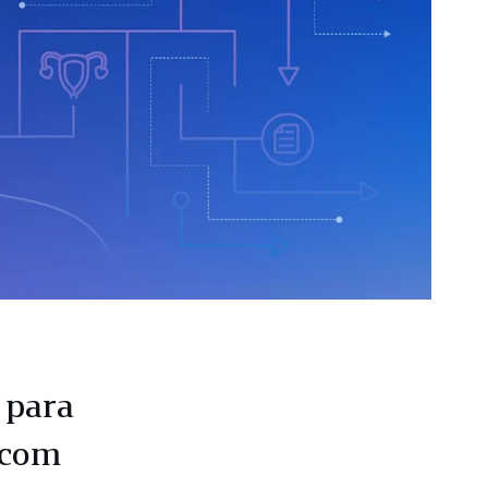
 para
, com