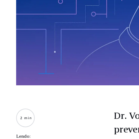
Dr. V
2 min
preve
Lendo: