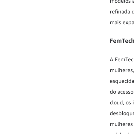
modelos 
refinada 
mais expa
FemTech
A FemTech
mulheres,
esquecida
do acesso
cloud, os
desbloque
mulheres 