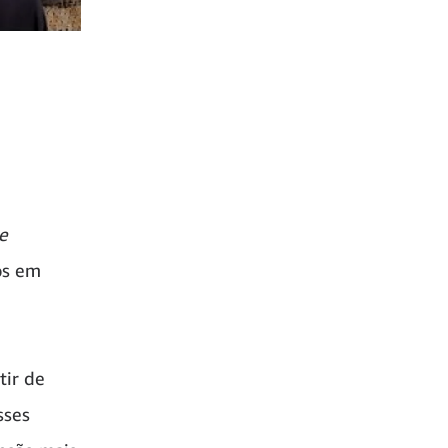
e
os em
tir de
sses