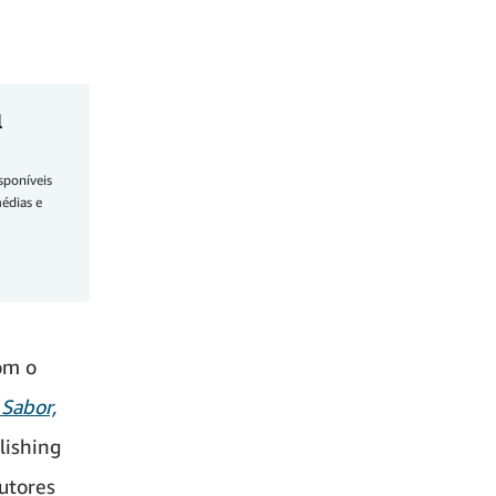
l
sponíveis
médias e
com o
 Sabor,
lishing
utores