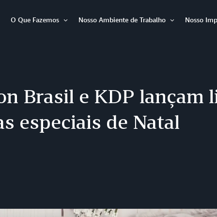
O Que Fazemos
Nosso Ambiente de Trabalho
Nosso Imp
Abrir
Abrir
Abrir
item
item
item
n Brasil e KDP lançam l
as especiais de Natal