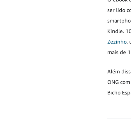
ser lido c
smartphon
Kindle. 1
Zezinho
,
mais de 1
Além diss
ONG com 2
Bicho Esp