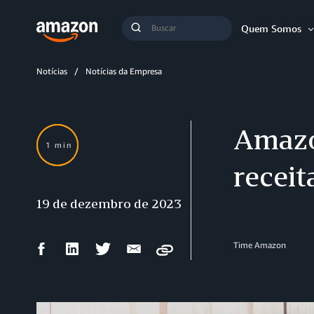
Busca
Quem Somos
Buscar
Notícias
Notícias da Empresa
Amazo
1 min
receit
19 de dezembro de 2023
Compartilhar
Compartilhar
Compartilhar
Compartilhar
Time Amazon
Copy
no
no
no
por
Facebook
LinkedIn
Twitter
e-
mail