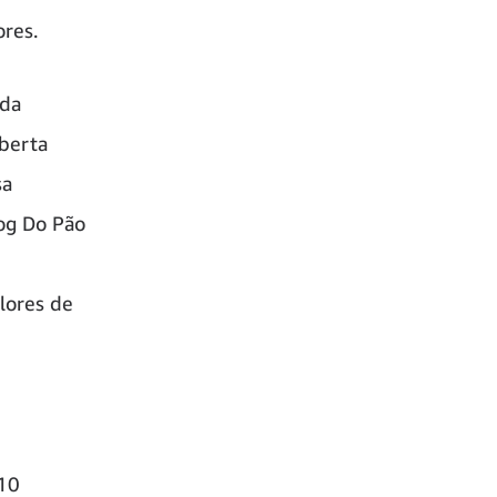
res.
 da
oberta
sa
log Do Pão
lores de
10