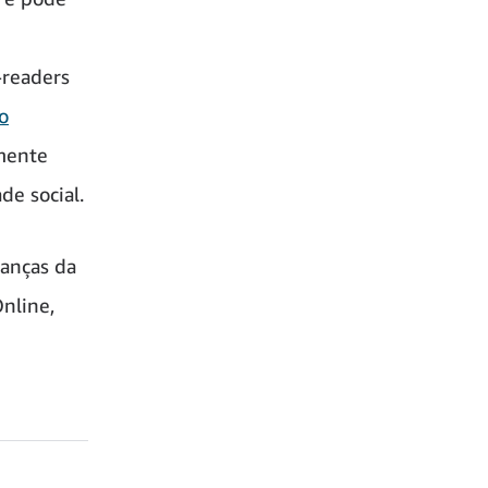
-readers
o
amente
de social.
ianças da
nline,