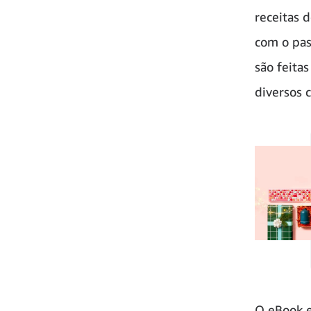
receitas 
com o pas
são feita
diversos c
O eBook e