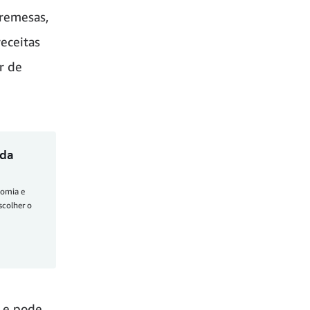
bremesas,
receitas
r de
 da
nomia e
scolher o
0 e pode