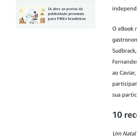
independe
IA abre as portas da
publicidade premium
para PMEs brasileiras
O eBook r
gastronom
Sudbrack,
Fernandes
ao Caviar
participa
sua parti
10 rec
Um Natal 