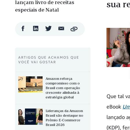
lançam livro de receitas
sua r
especiais de Natal
Compartilhar
Compartilhar
Compartilhar
Compartilhar
Copy
no
no
no
por
Facebook
LinkedIn
Twitter
e-
mail
ARTIGOS QUE ACHAMOS QUE
VOCÊ VAI GOSTAR
Amazon reforça
compromisso com o
Brasil com operação
crescente alinhada à
Que tal v
estratégia global
eBook
Um 
Lideranças da Amazon
Brasil são destaque no
lançado a
Prêmio E-Commerce
Brasil 2026
(KDP), fe