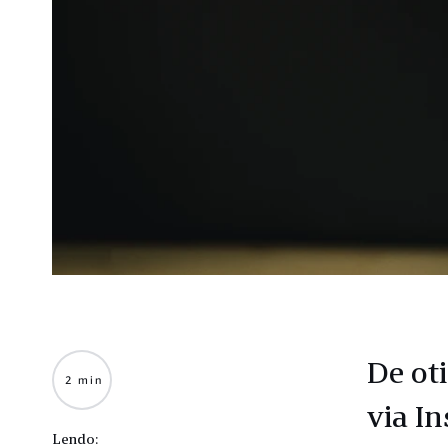
De ot
2 min
via I
Lendo: