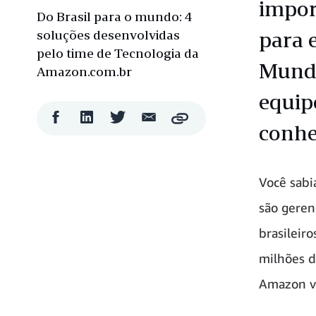
impor
Do Brasil para o mundo: 4
soluções desenvolvidas
para 
pelo time de Tecnologia da
Mundo
Amazon.com.br
equip
Compartilhar
Compartilhar
Compartilhar
Compartilhar
Copy
conhe
no
no
no
por
Facebook
LinkedIn
Twitter
e-
mail
Você sabi
são geren
brasileir
milhões d
Amazon vi