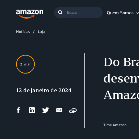
Busca
Quem Somos
Buscar
Notícias
Loja
Do Bra
2 min
desen
12 de janeiro de 2024
Amazo
Compartilhar
Compartilhar
Compartilhar
Compartilhar
Copy
no
no
no
por
Facebook
LinkedIn
Twitter
e-
Time Amazon
mail