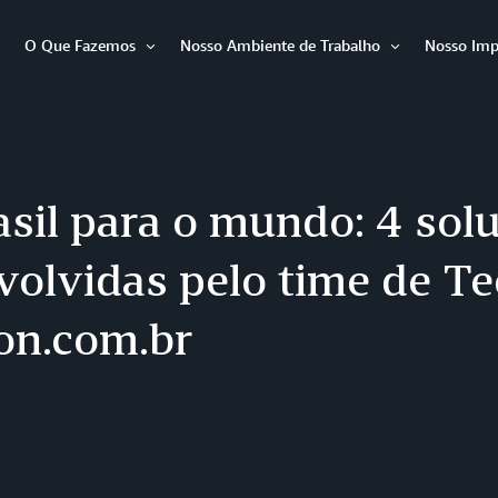
O Que Fazemos
Nosso Ambiente de Trabalho
Nosso Imp
Abrir
Abrir
Abrir
item
item
item
sil para o mundo: 4 sol
volvidas pelo time de Te
n.com.br