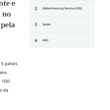
nte e
2
Global Invoicing Services (GIS)
n no
 pela
3
Spider
4
NED
15 países
ians
e 100
s da