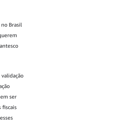
 no Brasil
equerem
gantesco
 validação
ação
dem ser
fiscais
nesses