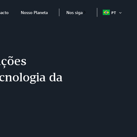
acto
Nosso Planeta
Nos siga
PT
ABRIR
ITEM
uções
cnologia da