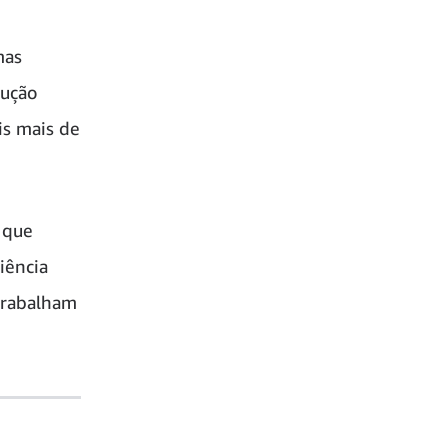
mas
lução
is mais de
 que
iência
trabalham