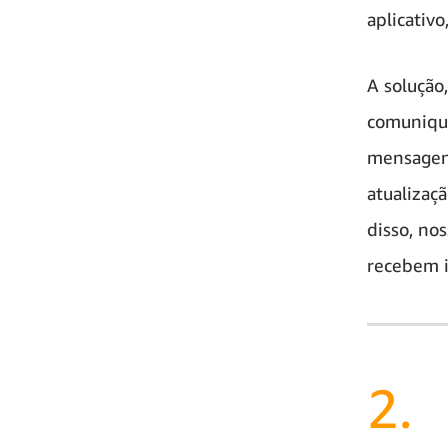
aplicativ
A solução
comunique
mensagens
atualizaç
disso, no
recebem i
2.