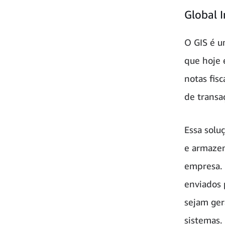
Global I
O GIS é u
que hoje 
notas fis
de transa
Essa solu
e armazen
empresa. 
enviados 
sejam ger
sistemas.