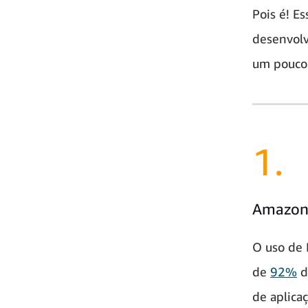
Pois é! Es
desenvolv
um pouco 
1.
Amazon 
O uso de 
de
92%
d
de aplica