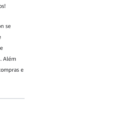
s!
on se
e
de
s. Além
 compras e