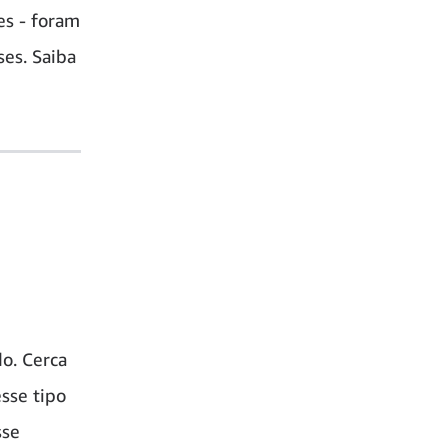
es - foram
ses. Saiba
o. Cerca
sse tipo
sse