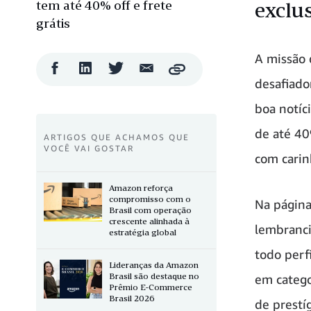
tem até 40% off e frete
exclu
grátis
A missão 
Compartilhar
Compartilhar
Compartilhar
Compartilhar
Copy
no
no
no
por
desafiado
Facebook
LinkedIn
Twitter
e-
mail
boa notíc
de até 40
ARTIGOS QUE ACHAMOS QUE
VOCÊ VAI GOSTAR
com carin
Amazon reforça
compromisso com o
Na página
Brasil com operação
crescente alinhada à
lembranci
estratégia global
todo perf
Lideranças da Amazon
Brasil são destaque no
em catego
Prêmio E-Commerce
Brasil 2026
de prestí