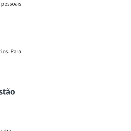
 pessoais
ios. Para
stão
u uma