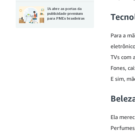
IA abre as portas da
publicidade premium
Tecno
para PMEs brasileiras
Para a mã
eletrônico
TVs com 
Fones, ca
E sim, mã
Belez
Ela merec
Perfumes,