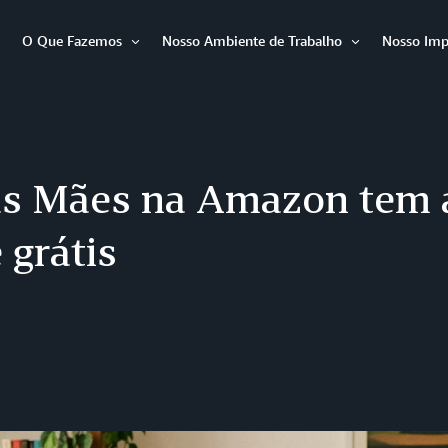
O Que Fazemos
Nosso Ambiente de Trabalho
Nosso Imp
Abrir
Abrir
Abrir
item
item
item
as Mães na Amazon tem 
e grátis