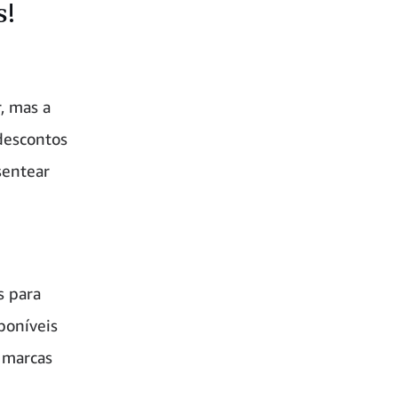
s!
, mas a
descontos
sentear
s para
poníveis
o marcas