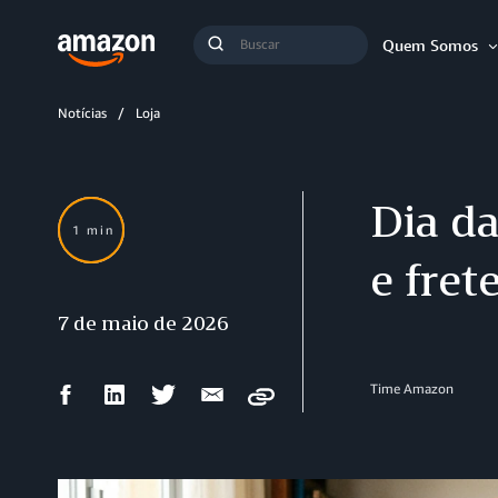
Busca
Quem Somos
Buscar
Notícias
Loja
Dia d
1 min
e fret
7 de maio de 2026
Compartilhar
Compartilhar
Compartilhar
Compartilhar
Time Amazon
Copy
no
no
no
por
Facebook
LinkedIn
Twitter
e-
mail