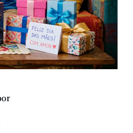
por
s