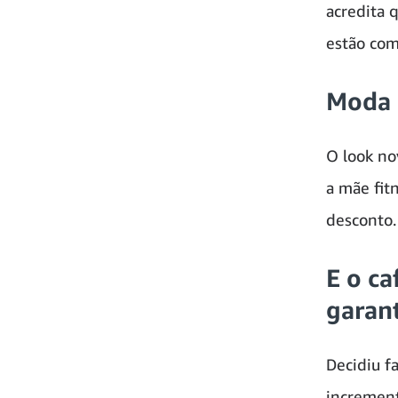
acredita 
estão com
Moda 
O look no
a mãe fit
desconto.
E o c
garan
Decidiu f
increment