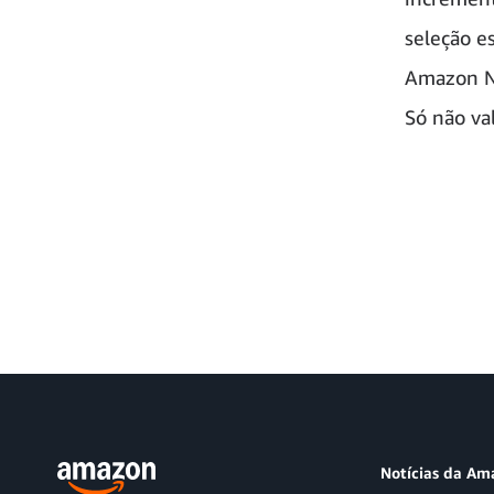
seleção e
Amazon No
Só não va
Notícias da Am