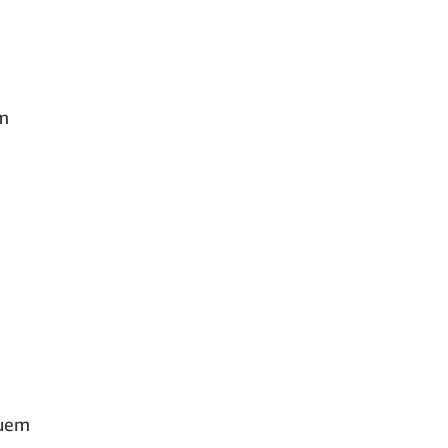
em
quem