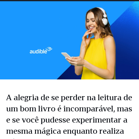
Facebook
LinkedIn
Twitter
e-
mail
A alegria de se perder na leitura de
um bom livro é incomparável, mas
e se você pudesse experimentar a
mesma mágica enquanto realiza