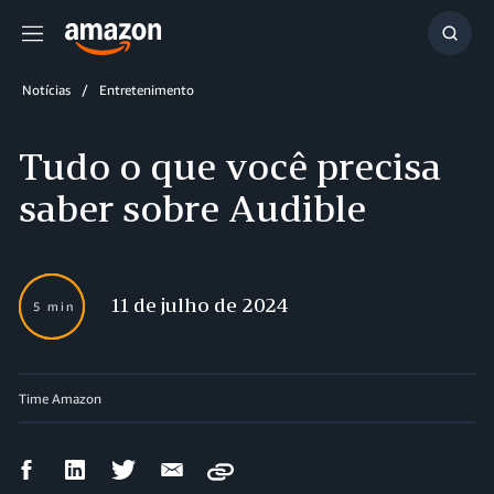
Menu
Mostr
resul
Notícias
Entretenimento
Tudo o que você precisa
saber sobre Audible
11 de julho de 2024
5 min
Time Amazon
Compartilhar
Compartilhar
Compartilhar
Compartilhar
Copy
no
no
no
por