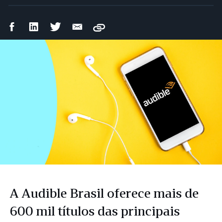
Compartilhar
Compartilhar
Compartilhar
Compartilhar
Copy
no
no
no
por
Facebook
LinkedIn
Twitter
e-
mail
A Audible Brasil oferece mais de
600 mil títulos das principais