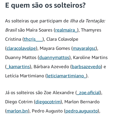
E quem são os solteiros?
As solteiras que participam de
Ilha da Tentação:
Brasil
são
Maíra Soares (
realmaira_
), Thamyres
Cristina (
thcris___
), Clara Colavolpe
(
claracolavolpe
), Mayara Gomes (
mayaralgsc
),
Duanny Mattos (
duannymattos
), Karoline Martins
(
_kamartins
), Bárbara Azevedo (
barbsazevedo
) e
Letícia Martimiano (
leticiamartimiano_
).
Já os solteiros são Zoe Alexandre (
_zoe.oficial
),
Diego Cotrim (
diegocotrim
), Marlon Bernardo
(
marlon.bn
), Pedro Augusto (
pedro.auguxxto
),