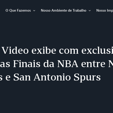
O Que Fazemos
Nosso Ambiente de Trabalho
Nosso Imp
Abrir
Abrir
Abrir
item
item
item
 Video exibe com exclus
 as Finais da NBA entre
s e San Antonio Spurs