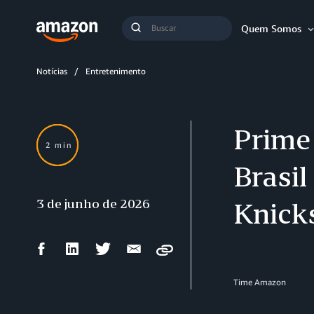
Busca
Quem Somos
Buscar
Notícias
Entretenimento
Prime
2 min
Brasil
3 de junho de 2026
Knick
Compartilhar
Compartilhar
Compartilhar
Compartilhar
Copy
no
no
no
por
Facebook
LinkedIn
Twitter
e-
Time Amazon
mail