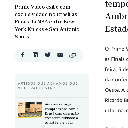
tempo
Prime Video exibe com
exclusividade no Brasil as
Ambró
Finais da NBA entre New
Estad
York Knicks e San Antonio
Spurs
O Prime V
Compartilhar
Compartilhar
Compartilhar
Compartilhar
Copy
as Finais
no
no
no
por
Facebook
LinkedIn
Twitter
e-
feira, 3 
mail
da Confer
ARTIGOS QUE ACHAMOS QUE
VOCÊ VAI GOSTAR
Oeste. A 
Ricardo B
Amazon reforça
compromisso com o
informaçõ
Brasil com operação
crescente alinhada à
estratégia global