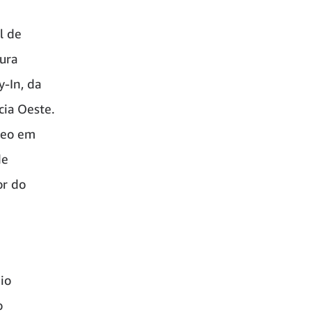
l de
tura
y-In, da
cia Oeste.
deo em
de
or do
io
o