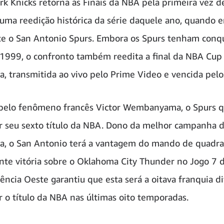
k Knicks retorna às Finais da NBA pela primeira vez d
ma reedição histórica da série daquele ano, quando e
 o San Antonio Spurs. Embora os Spurs tenham conqu
 1999, o confronto também reedita a final da NBA Cup
, transmitida ao vivo pelo Prime Video e vencida pelo
pelo fenômeno francês Victor Wembanyama, o Spurs 
r seu sexto título da NBA. Dono da melhor campanha 
, o San Antonio terá a vantagem do mando de quadra
te vitória sobre o Oklahoma City Thunder no Jogo 7 d
ência Oeste garantiu que esta será a oitava franquia d
r o título da NBA nas últimas oito temporadas.