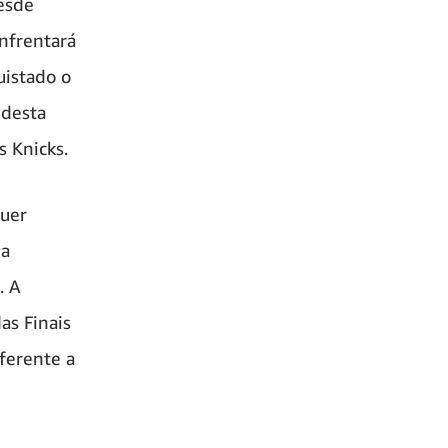
esde
nfrentará
istado o
 desta
s Knicks.
quer
da
. A
as Finais
iferente a