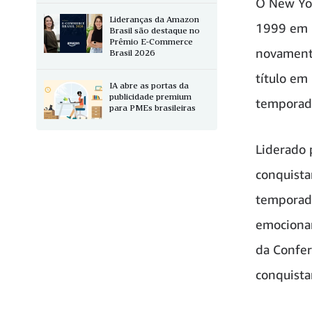
O New Yor
Lideranças da Amazon
1999 em u
Brasil são destaque no
Prêmio E-Commerce
novamente
Brasil 2026
título em
IA abre as portas da
publicidade premium
temporada
para PMEs brasileiras
Liderado 
conquista
temporada
emocionan
da Confer
conquista