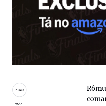
Rômul
2 min
coman
Lendo: