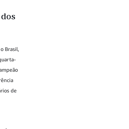
 dos
 Brasil,
quarta-
 campeão
rência
rios de