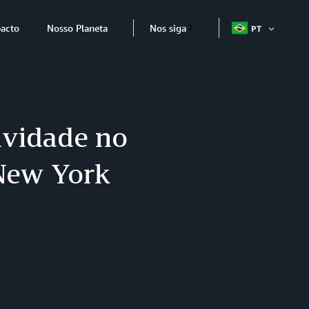
acto
Nosso Planeta
Nos siga
PT
ABRIR
ITEM
ividade no
 New York