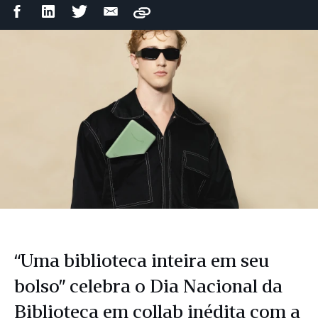
Compartilhar
Compartilhar
Compartilhar
Compartilhar
Copy
no
no
no
por
Facebook
LinkedIn
Twitter
e-
mail
“Uma biblioteca inteira em seu
bolso” celebra o Dia Nacional da
Biblioteca em collab inédita com a