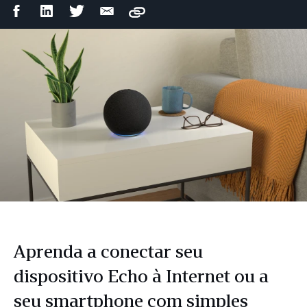
Compartilhar
Compartilhar
Compartilhar
Compartilhar
Copy
no
no
no
por
Facebook
LinkedIn
Twitter
e-
mail
Aprenda a conectar seu
dispositivo Echo à Internet ou a
seu smartphone com simples