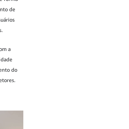
ento de
suários
s.
com a
idade
ento do
etores.