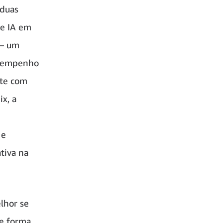
 duas
de IA em
– um
esempenho
nte com
x, a
 e
tiva na
lhor se
de forma