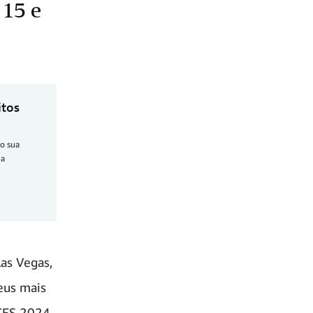
 15 e
itos
o sua
ua
as Vegas,
eus mais
 CES 2024