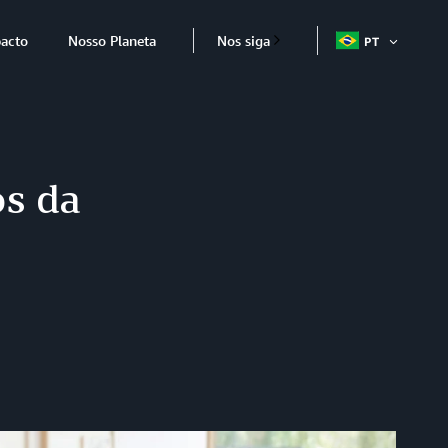
acto
Nosso Planeta
Nos siga
PT
ABRIR
ITEM
os da