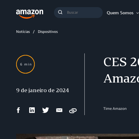
Busca
Quem Somos
Buscar
Notícias
Dispositivos
CES 20
6 min
Amaz
9 de janeiro de 2024
Compartilhar
Compartilhar
Compartilhar
Compartilhar
Time Amazon
Copy
no
no
no
por
Facebook
LinkedIn
Twitter
e-
mail