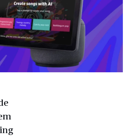
de
 em
ing