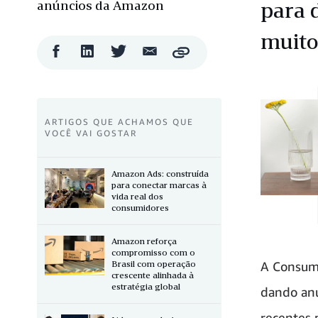
anúncios da Amazon
para 
muito
Compartilhar
Compartilhar
Compartilhar
Compartilhar
Copy
no
no
no
por
Facebook
LinkedIn
Twitter
e-
mail
ARTIGOS QUE ACHAMOS QUE
VOCÊ VAI GOSTAR
Amazon Ads: construída
para conectar marcas à
vida real dos
consumidores
Amazon reforça
compromisso com o
Brasil com operação
A Consume
crescente alinhada à
estratégia global
dando anu
recentes 