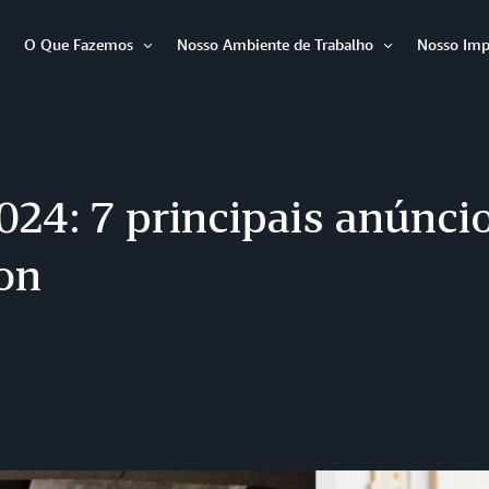
O Que Fazemos
Nosso Ambiente de Trabalho
Nosso Imp
Abrir
Abrir
Abrir
item
item
item
24: 7 principais anúnci
on