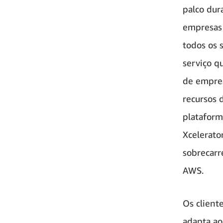
palco dur
empresas 
todos os 
serviço q
de empres
recursos 
plataform
Xcelerato
sobrecarr
AWS.
Os client
adapta ao