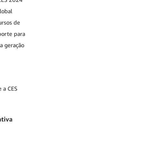
lobal
ursos de
porte para
ma geração
e a CES
tiva