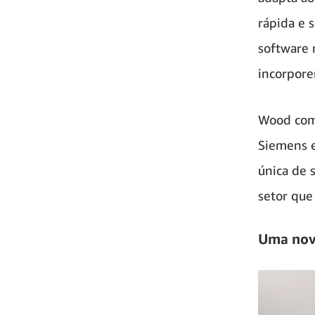
rápida e 
software 
incorpore
Wood comp
Siemens e
única de 
setor que
Uma nova