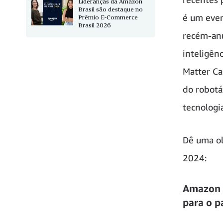
Lideranças da Amazon
Brasil são destaque no
é um eve
Prêmio E-Commerce
Brasil 2026
recém-anu
inteligên
Matter Ca
do robotá
tecnologi
Dê uma ol
2024:
Amazon 
para o p