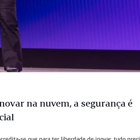
inovar na nuvem, a segurança é
cial
credita-se que para ter liberdade de inovar, tudo prec