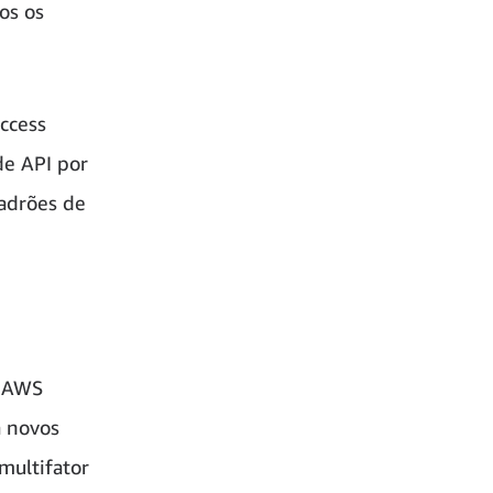
os os
Access
de API por
adrões de
a AWS
a novos
multifator