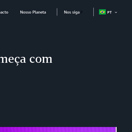
acto
Nosso Planeta
Nos siga
PT
ABRIR
ITEM
omeça com