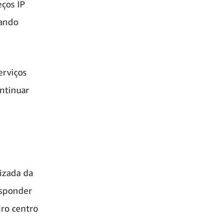
ços IP
ando
erviços
ontinuar
izada da
esponder
ro centro