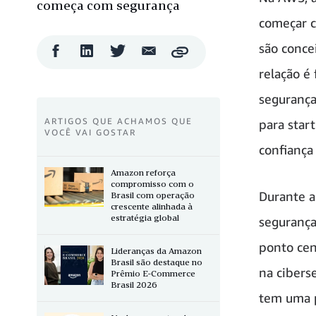
começa com segurança
começar c
são conce
Compartilhar
Compartilhar
Compartilhar
Compartilhar
Copy
no
no
no
por
relação é
Facebook
LinkedIn
Twitter
e-
mail
segurança
ARTIGOS QUE ACHAMOS QUE
para star
VOCÊ VAI GOSTAR
confiança 
Amazon reforça
compromisso com o
Durante a
Brasil com operação
crescente alinhada à
estratégia global
segurança
ponto cen
Lideranças da Amazon
Brasil são destaque no
na ciber
Prêmio E-Commerce
Brasil 2026
tem uma p