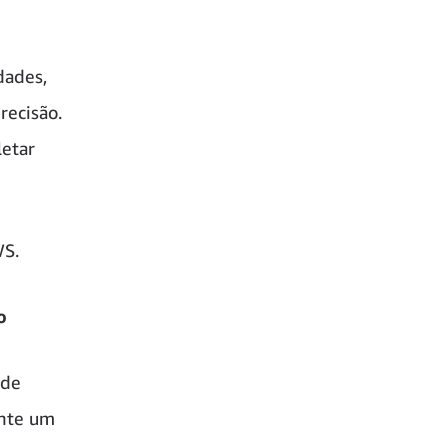
dades,
recisão.
letar
WS.
o
 de
ente um