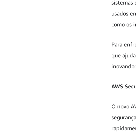
sistemas 
usados e
como os i
Para enfr
que ajuda
inovando:
AWS Secu
O novo AW
segurança
rapidamen