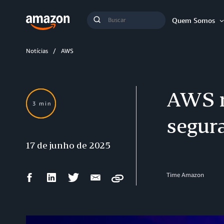
Busca
Quem Somos
Buscar
Notícias
AWS
AWS r
3 min
segur
17 de junho de 2025
Compartilhar
Compartilhar
Compartilhar
Compartilhar
Time Amazon
Copy
no
no
no
por
Facebook
LinkedIn
Twitter
e-
mail