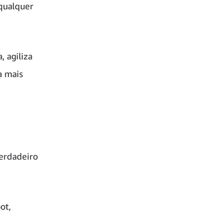
qualquer
, agiliza
a mais
verdadeiro
ot,