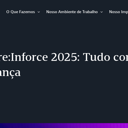
O Que Fazemos
Nosso Ambiente de Trabalho
Nosso Imp
Abrir
Abrir
Abrir
item
item
item
e:Inforce 2025: Tudo c
ança