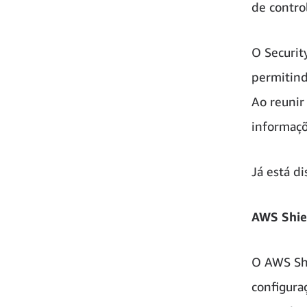
de contro
O Securit
permitind
Ao reunir
informaçõ
Já está d
AWS Shie
O AWS Shi
configura