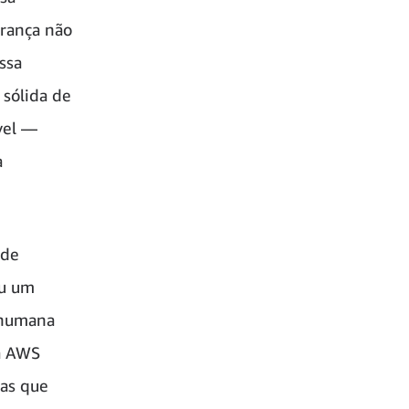
urança não
ssa
 sólida de
vel —
a
 de
ou um
a humana
a AWS
sas que