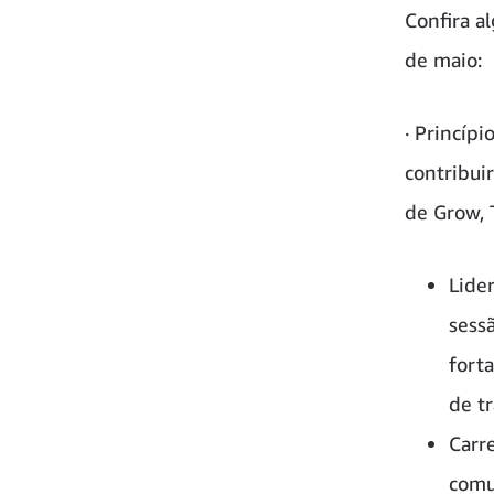
Confira a
de maio:
· Princíp
contribui
de Grow, 
Lide
sess
fort
de t
Carr
comu