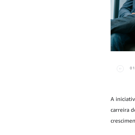
01
A iniciat
carreira 
crescimen