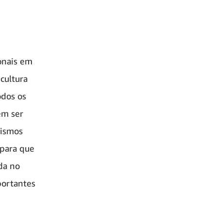
onais em
cultura
odos os
em ser
nismos
 para que
da no
portantes