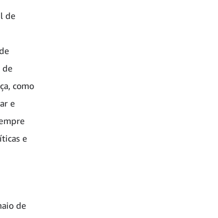
l de
 de
s de
nça, como
ar e
 sempre
ticas e
maio de