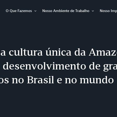
O Que Fazemos
Nosso Ambiente de Trabalho
Nosso Imp
Abrir
Abrir
Abrir
item
item
item
a cultura única da Amaz
o desenvolvimento de gr
os no Brasil e no mundo