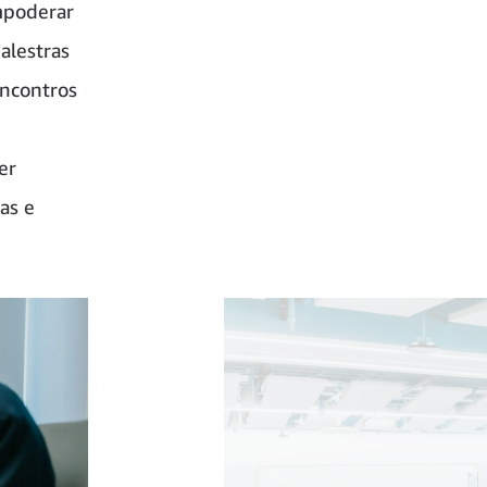
empoderar
alestras
encontros
er
as e