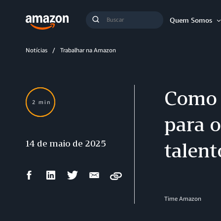
Busca
Quem Somos
Buscar
Notícias
Trabalhar na Amazon
Como 
2 min
para 
14 de maio de 2025
talent
Compartilhar
Compartilhar
Compartilhar
Compartilhar
Copy
no
no
no
por
Facebook
LinkedIn
Twitter
e-
Time Amazon
mail