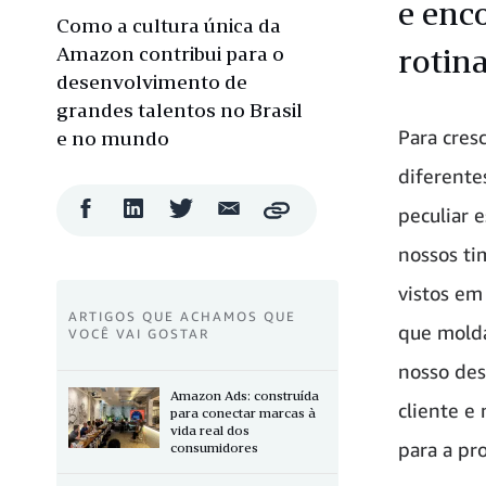
e enc
Como a cultura única da
Amazon contribui para o
rotin
desenvolvimento de
grandes talentos no Brasil
Para cres
e no mundo
diferente
Compartilhar
Compartilhar
Compartilhar
Compartilhar
peculiar 
Copy
no
no
no
por
Facebook
LinkedIn
Twitter
e-
nossos ti
mail
vistos em
ARTIGOS QUE ACHAMOS QUE
que molda
VOCÊ VAI GOSTAR
nosso des
Amazon Ads: construída
cliente e
para conectar marcas à
vida real dos
para a pr
consumidores