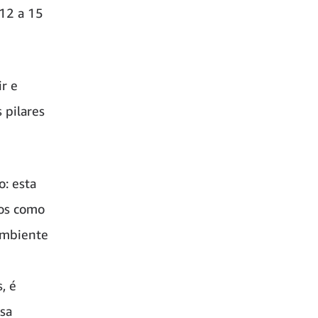
 12 a 15
ir e
 pilares
: esta
mos como
 ambiente
, é
sa