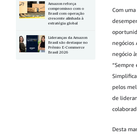
Amazon reforça
compromisso com o
Com uma v
Brasil com operação
crescente alinhada à
desempen
estratégia global
oportunid
Lideranças da Amazon
negócios 
Brasil são destaque no
Prêmio E-Commerce
Brasil 2026
negócio à
“Sempre é
Simplific
pelos mel
de lidera
colaborad
Desta man