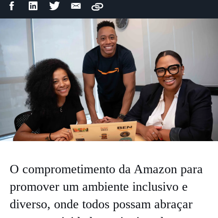
Compartilhar
Compartilhar
Compartilhar
Compartilhar
Copy
no
no
no
por
Facebook
LinkedIn
Twitter
e-
mail
O comprometimento da Amazon para
promover um ambiente inclusivo e
diverso, onde todos possam abraçar