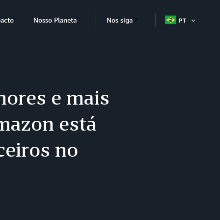
acto
Nosso Planeta
Nos siga
PT
ABRIR
ITEM
nores e mais
Amazon está
ceiros no