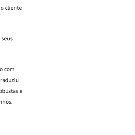
o cliente
 seus
to com
traduziu
obustas e
nhos.