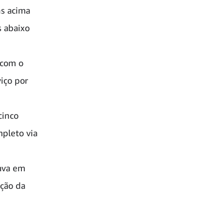
ns acima
 abaixo
 com o
iço por
cinco
pleto via
nava em
ição da