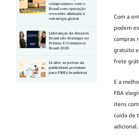
compromisso com o
Brasil com operação
crescente alinhada à
Com a ent
estratégia global
podem esc
Lideranças da Amazon
compras n
Brasil são destaque no
Prêmio E-Commerce
Brasil 2026
gratuito 
frete grá
IA abre as portas da
publicidade premium
para PMEs brasileiras
E a melho
FBA eleg
itens com
cuida de 
adicional.