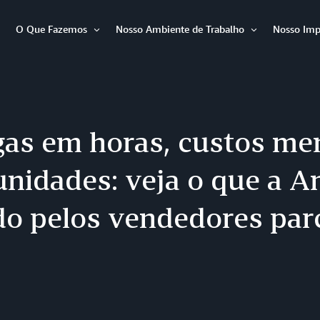
O Que Fazemos
Nosso Ambiente de Trabalho
Nosso Imp
Abrir
Abrir
Abrir
item
item
item
gas em horas, custos me
unidades: veja o que a 
do pelos vendedores par