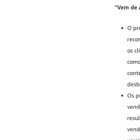
"Vem de 
O pr
reco
os c
como
cont
desb
Os p
vend
resu
vend