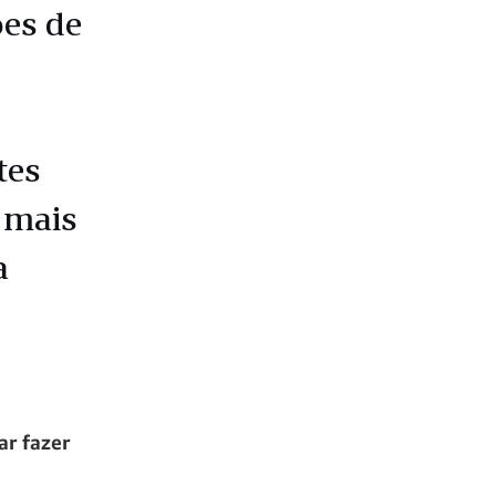
ões de
tes
 mais
a
ar fazer