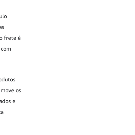
ulo
as
 frete é
, com
odutos
 move os
ados e
xa