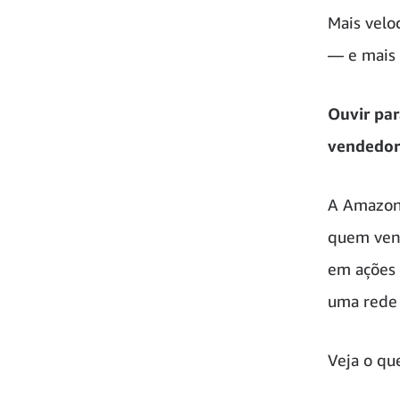
Mais velo
— e mais 
Ouvir pa
vendedor
A Amazon 
quem vend
em ações 
uma rede 
Veja o qu