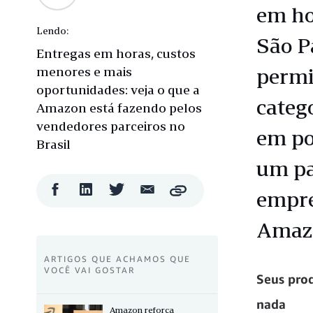
em ho
Lendo:
São P
Entregas em horas, custos
menores e mais
permi
oportunidades: veja o que a
categ
Amazon está fazendo pelos
vendedores parceiros no
em po
Brasil
um pa
Compartilhar
Compartilhar
Compartilhar
Compartilhar
empre
Copy
no
no
no
por
Facebook
LinkedIn
Twitter
e-
Amazo
mail
ARTIGOS QUE ACHAMOS QUE
VOCÊ VAI GOSTAR
Seus prod
nada
Amazon reforça