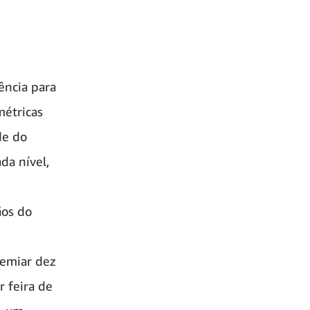
ência para
métricas
de do
da nível,
ãos do
remiar dez
r feira de