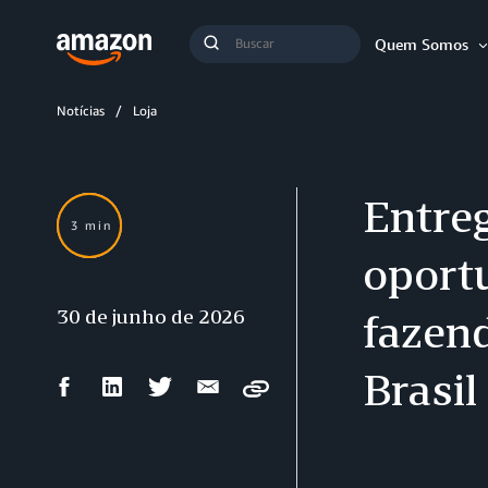
Busca
Quem Somos
Buscar
Notícias
Loja
Entre
3 min
oport
30 de junho de 2026
fazen
Brasil
Compartilhar
Compartilhar
Compartilhar
Compartilhar
Copy
no
no
no
por
Facebook
LinkedIn
Twitter
e-
mail