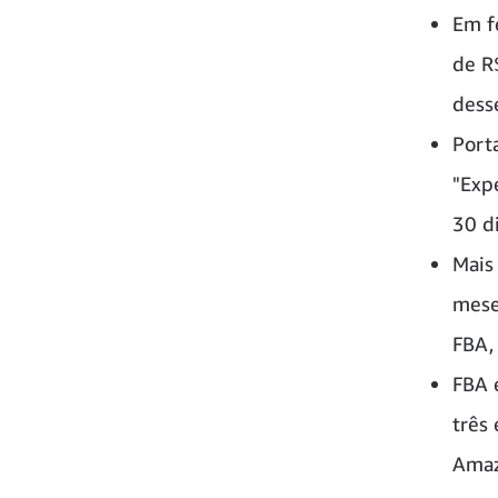
Em f
de R
desse
Port
"Exp
30 d
Mais
mese
FBA,
FBA 
três
Amaz