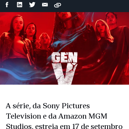
Compartilhar
Compartilhar
Compartilhar
Compartilhar
Copy
no
no
no
por
Facebook
LinkedIn
Twitter
e-
mail
A série, da Sony Pictures
Television e da Amazon MGM
Studios, estreia em 17 de setembro