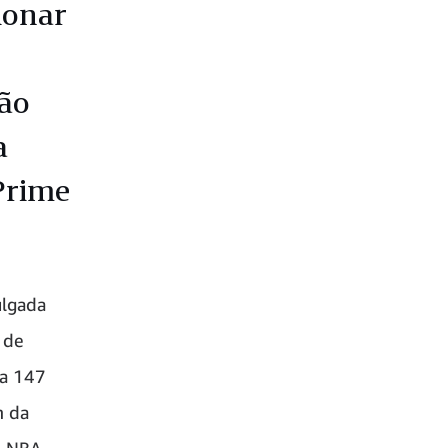
ionar
ção
a
Prime
ulgada
 de
 a 147
m da
es NBA