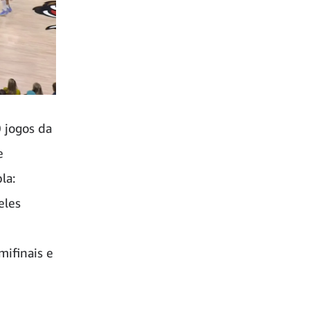
 jogos da
e
la:
eles
mifinais e