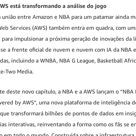
WS está transformando a análise do jogo
 união entre Amazon e NBA para um patamar ainda mai
eb Services (AWS) também entra em quadra, com uma
l para impulsionar a próxima geração de inovações da li
se a frente oficial de nuvem e nuvem com IA da NBA e
liadas, incluindo a WNBA, NBA G League, Basketball Afri
ke-Two Media.
e deste novo capítulo, a NBA e a AWS lançam o “NBA 
red by AWS”, uma nova plataforma de inteligência d
que transformará bilhões de pontos de dados em insi
ias interativas, reinventando a forma como os fãs se 
o em todo o mundo. Construída sobre a infraestrutura 