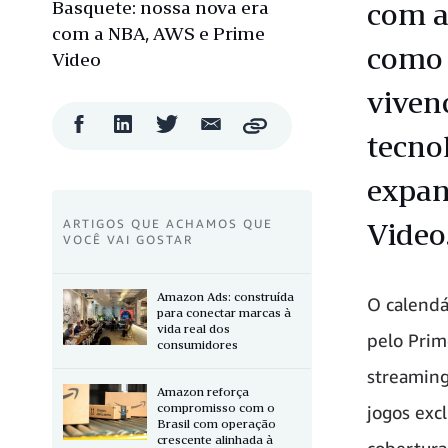
Basquete: nossa nova era
com a
com a NBA, AWS e Prime
como 
Video
viven
Compartilhar
Compartilhar
Compartilhar
Compartilhar
Copy
tecno
no
no
no
por
Facebook
LinkedIn
Twitter
e-
mail
expan
ARTIGOS QUE ACHAMOS QUE
Video
VOCÊ VAI GOSTAR
Amazon Ads: construída
O calendá
para conectar marcas à
vida real dos
pelo Prim
consumidores
streaming 
Amazon reforça
compromisso com o
jogos exc
Brasil com operação
crescente alinhada à
cobertura