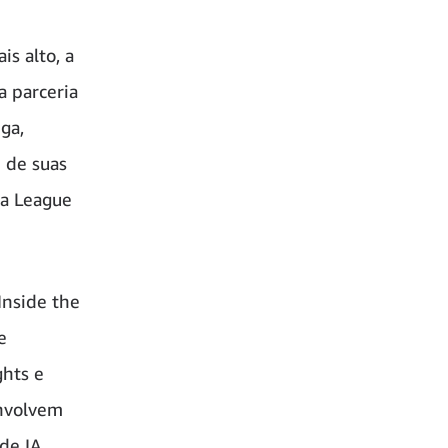
s alto, a
 parceria
ga,
 de suas
ca League
Inside the
e
ghts e
envolvem
de IA