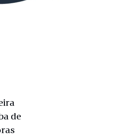
eira
ba de
oras