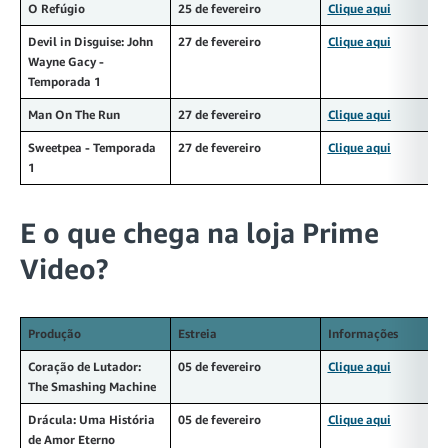
O Refúgio
25 de fevereiro
Clique aqui
Devil in Disguise: John
27 de fevereiro
Clique aqui
Wayne Gacy -
Temporada 1
Man On The Run
27 de fevereiro
Clique aqui
Sweetpea - Temporada
27 de fevereiro
Clique aqui
1
E o que chega na loja Prime
Video?
Produção
Estreia
Informações
Coração de Lutador:
05 de fevereiro
Clique aqui
The Smashing Machine
Drácula: Uma História
05 de fevereiro
Clique aqui
de Amor Eterno