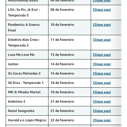
Relationship Goals
04 de fevereiro
Clique aqui
LOL: Se Rir, Já Era! -
06 de fevereiro
Clique aqui
Temporada 5
Pandemia: A Guerra
10 de fevereiro
Clique aqui
Final
Detetive Alex Cross -
11 de fevereiro
Clique aqui
Temporada 2
Love Me Love Me
13 de fevereiro
Clique aqui
Juntos
14 de fevereiro
Clique aqui
Os Caras Malvados 2
14 de fevereiro
Clique aqui
56 Dias - Temporada 1
18 de fevereiro
Clique aqui
MR-9: Missão Mortal
19 de fevereiro
Clique aqui
Anônimo 2
21 de fevereiro
Clique aqui
Natal Sangrento
21 de fevereiro
Clique aqui
Harold e o Lápis Mágico
22 de fevereiro
Clique aqui