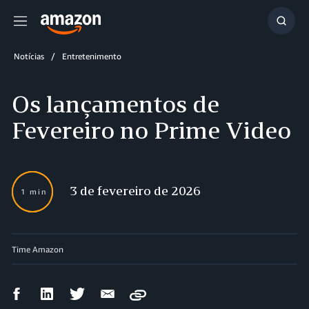
Menu
Mostr
resul
Notícias
Entretenimento
Os lançamentos de
Fevereiro no Prime Video
3 de fevereiro de 2026
1 min
Time Amazon
Compartilhar
Compartilhar
Compartilhar
Compartilhar
Copy
no
no
no
por