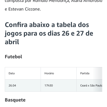
composta por Rômulo Mendonça, Alana Ambrósio
e Estevan Ciccone.
Confira abaixo a tabela dos
jogos para os dias 26 e 27 de
abril
Futebol
Data
Horário
Partida
26.04
17h30
Ceará x São Paulo
Basquete