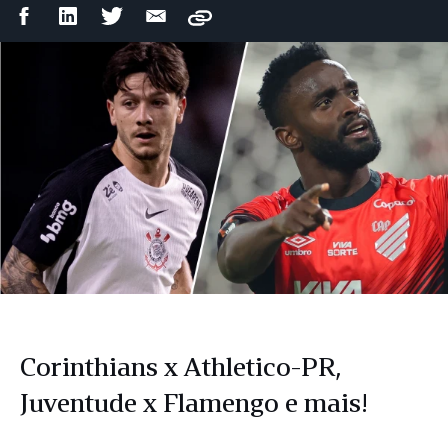
Compartilhar
Compartilhar
Compartilhar
Compartilhar
Copy
no
no
no
por
Facebook
LinkedIn
Twitter
e-
mail
Corinthians x Athletico-PR,
Juventude x Flamengo e mais!