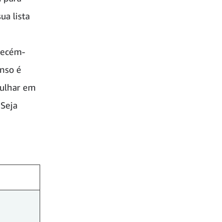
ua lista
 recém-
anso é
gulhar em
 Seja