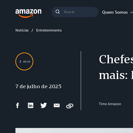
Busca
Quem Somos
Buscar
Notícias
Entretenimento
Chefe
2 min
mais: 
7 de julho de 2025
Compartilhar
Compartilhar
Compartilhar
Compartilhar
Time Amazon
Copy
no
no
no
por
Facebook
LinkedIn
Twitter
e-
mail