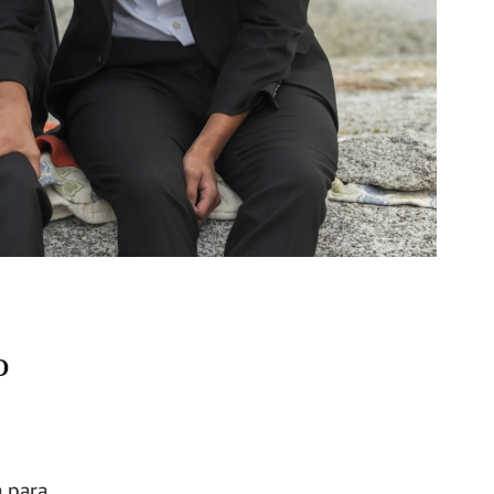
o
a para