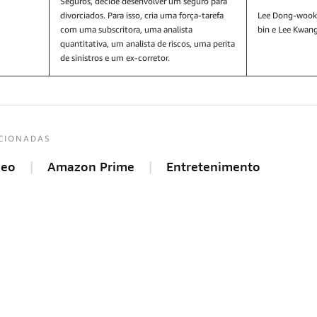
Seguros, decide desenvolver um seguro para
divorciados. Para isso, cria uma força-tarefa
Lee Dong-wook,
com uma subscritora, uma analista
bin e Lee Kwan
quantitativa, um analista de riscos, uma perita
de sinistros e um ex-corretor.
CIONADAS
deo
Amazon Prime
Entretenimento