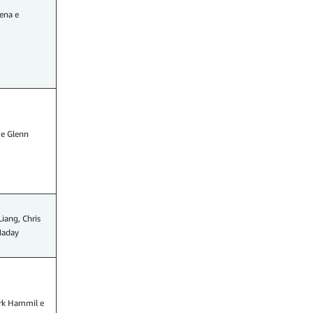
Cena e
e Glenn
Liang, Chris
 Maday
ark Hammil e