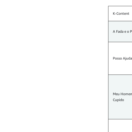
K-Content
A Fada e o P
Posso Ajuda
Meu Homem
Cupido