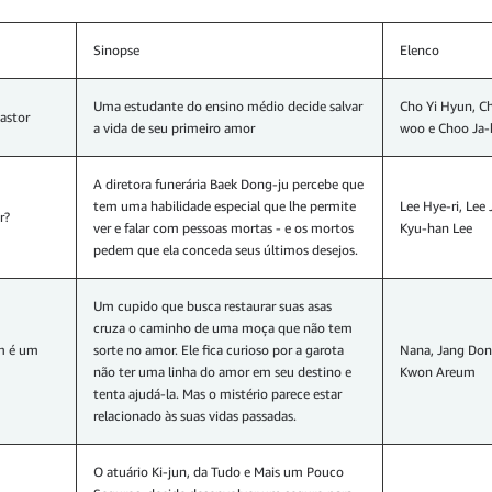
Sinopse
Elenco
Uma estudante do ensino médio decide salvar
Cho Yi Hyun, C
astor
a vida de seu primeiro amor
woo e Choo Ja
A diretora funerária Baek Dong-ju percebe que
tem uma habilidade especial que lhe permite
Lee Hye-ri, Lee
r?
ver e falar com pessoas mortas - e os mortos
Kyu-han Lee
pedem que ela conceda seus últimos desejos.
Um cupido que busca restaurar suas asas
cruza o caminho de uma moça que não tem
 é um
sorte no amor. Ele fica curioso por a garota
Nana, Jang Don
não ter uma linha do amor em seu destino e
Kwon Areum
tenta ajudá-la. Mas o mistério parece estar
relacionado às suas vidas passadas.
O atuário Ki-jun, da Tudo e Mais um Pouco