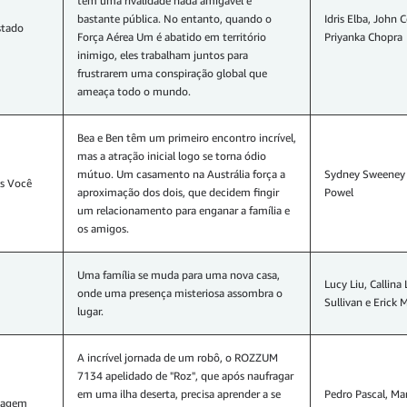
têm uma rivalidade nada amigável e
bastante pública. No entanto, quando o
Idris Elba, John 
stado
Força Aérea Um é abatido em território
Priyanka Chopra
inimigo, eles trabalham juntos para
frustrarem uma conspiração global que
ameaça todo o mundo.
Bea e Ben têm um primeiro encontro incrível,
mas a atração inicial logo se torna ódio
mútuo. Um casamento na Austrália força a
Sydney Sweeney 
s Você
aproximação dos dois, que decidem fingir
Powel
um relacionamento para enganar a família e
os amigos.
Uma família se muda para uma nova casa,
Lucy Liu, Callina 
onde uma presença misteriosa assombra o
Sullivan e Erick
lugar.
A incrível jornada de um robô, o ROZZUM
7134 apelidado de "Roz", que após naufragar
em uma ilha deserta, precisa aprender a se
Pedro Pascal, M
vagem