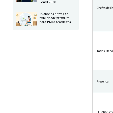
Brasil 2026
Chefes de E
IA abre as portas da
publicidade premium
para PMEs brasileiras
Todos Meno
Presença
O Robô Sel