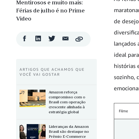
Mentirosos e muito mais:
maratonar
Férias de julho é no Prime
Video
de desejo
diversifi
Compartilhar
Compartilhar
Compartilhar
Compartilhar
Copy
lançados 
no
no
no
por
Facebook
LinkedIn
Twitter
e-
ideal par
mail
histórias 
ARTIGOS QUE ACHAMOS QUE
VOCÊ VAI GOSTAR
sozinho, 
emocionan
Amazon reforça
compromisso com o
Brasil com operação
crescente alinhada à
Filme
estratégia global
Lideranças da Amazon
Brasil são destaque no
Prêmio E-Commerce