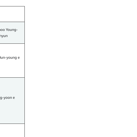
hoo Young-
-hyun
 Jun-young e
g-yoon e