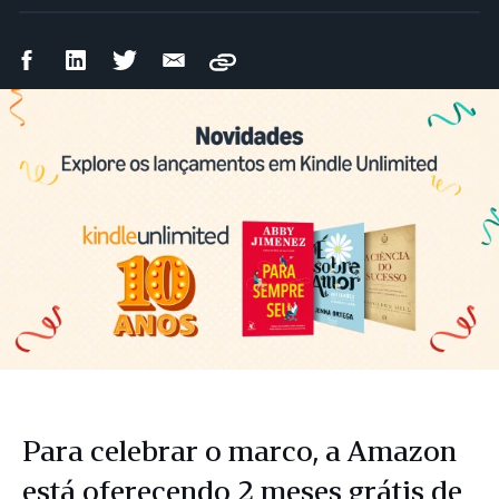
Compartilhar
Compartilhar
Compartilhar
Compartilhar
Copy
no
no
no
por
Facebook
LinkedIn
Twitter
e-
mail
Para celebrar o marco, a Amazon
está oferecendo 2 meses grátis de