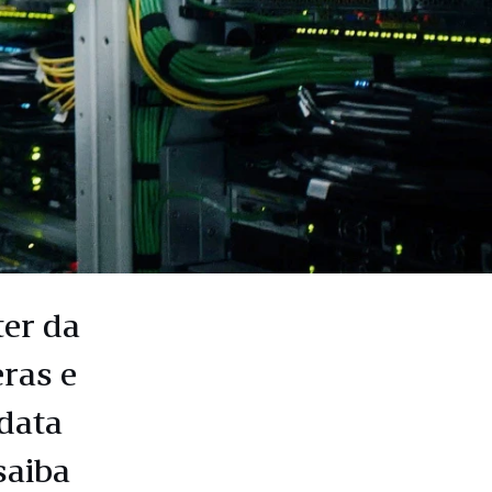
ter da
ras e
data
saiba