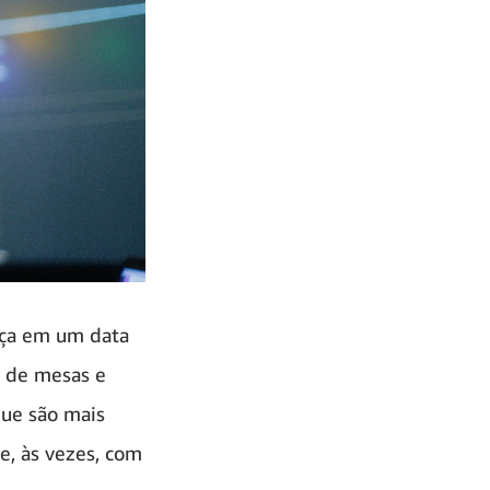
nça em um data
s de mesas e
que são mais
, às vezes, com