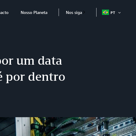
acto
Nosso Planeta
Nos siga
PT
ABRIR
ITEM
por um data
é por dentro