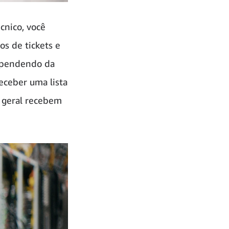
cnico, você
os de tickets e
ependendo da
eceber uma lista
m geral recebem