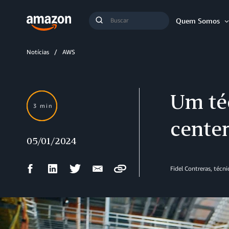
Busca
Quem Somos
Buscar
Notícias
AWS
Um té
3 min
cente
05/01/2024
Compartilhar
Compartilhar
Compartilhar
Compartilhar
Fidel Contreras, técni
Copy
no
no
no
por
Facebook
LinkedIn
Twitter
e-
mail