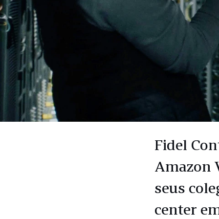
Fidel Con
Amazon W
seus cole
center em