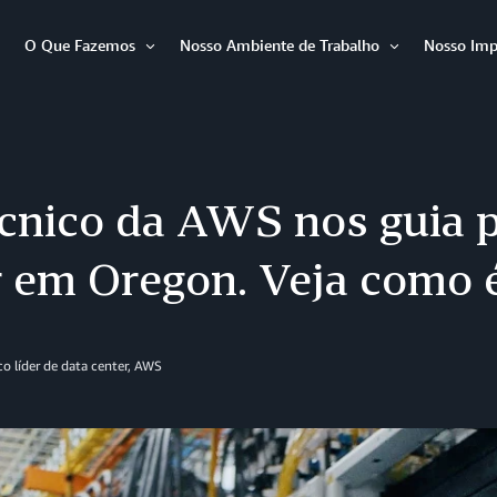
O Que Fazemos
Nosso Ambiente de Trabalho
Nosso Imp
Abrir
Abrir
Abrir
item
item
item
cnico da AWS nos guia 
r em Oregon. Veja como 
co líder de data center, AWS